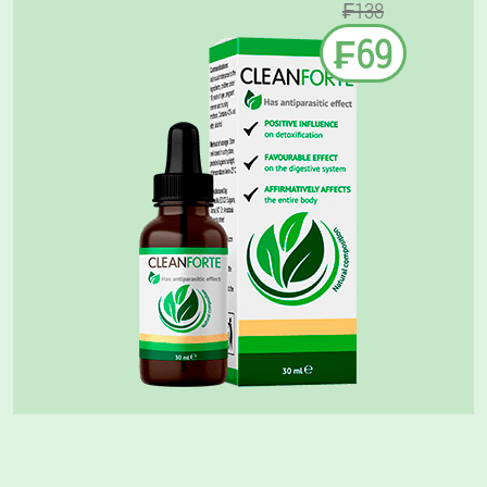
₣138
₣69