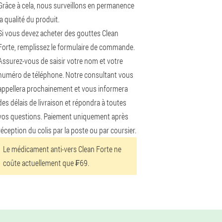
Grâce à cela, nous surveillons en permanence
la qualité du produit.
Si vous devez acheter des gouttes Clean
Forte, remplissez le formulaire de commande.
Assurez-vous de saisir votre nom et votre
numéro de téléphone. Notre consultant vous
appellera prochainement et vous informera
des délais de livraison et répondra à toutes
vos questions. Paiement uniquement après
réception du colis par la poste ou par coursier.
Le médicament anti-vers Clean Forte ne
coûte actuellement que ₣69.