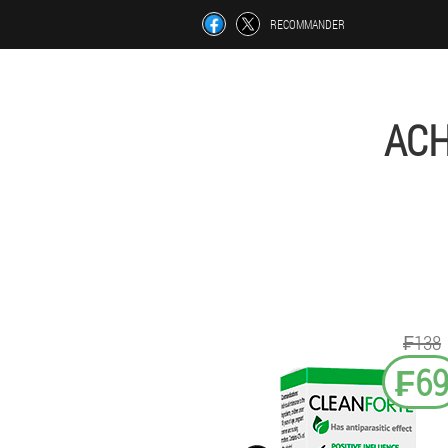
RECOMMANDER
ACH
₣138
₣6