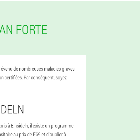
EAN FORTE
et prévenu de nombreuses maladies graves
on certifiées. Par conséquent, soyez
IDELN
pris à Einsideln, il existe un programme
taire au prix de ₣69 et d'oublier à