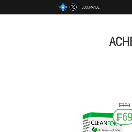
RECOMMANDER
ACHE
₣138
₣6