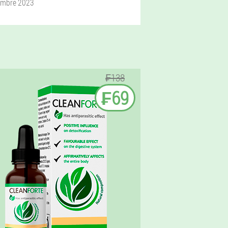
embre 2023
₣138
₣69