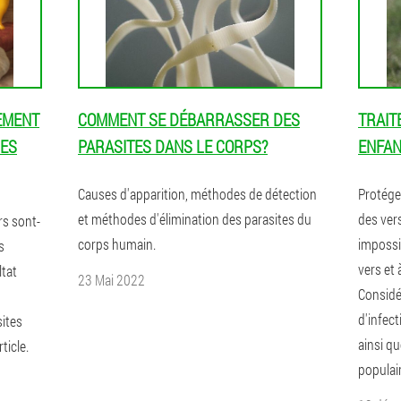
EMENT
COMMENT SE DÉBARRASSER DES
TRAIT
RES
PARASITES DANS LE CORPS?
ENFA
Causes d'apparition, méthodes de détection
Protége
et méthodes d'élimination des parasites du
des ver
rs sont-
corps humain.
impossi
s
vers et 
ltat
23 Mai 2022
Considé
d'infect
sites
ainsi q
ticle.
populair