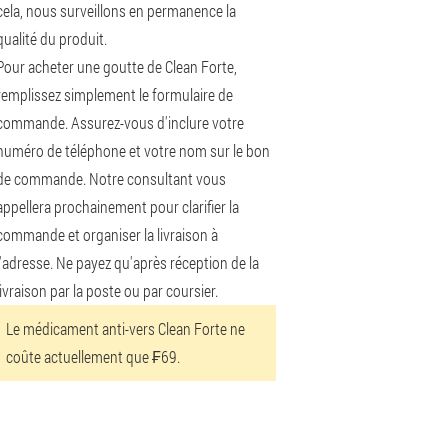
cela, nous surveillons en permanence la
qualité du produit.
Pour acheter une goutte de Clean Forte,
remplissez simplement le formulaire de
commande. Assurez-vous d'inclure votre
numéro de téléphone et votre nom sur le bon
de commande. Notre consultant vous
appellera prochainement pour clarifier la
commande et organiser la livraison à
l'adresse. Ne payez qu'après réception de la
livraison par la poste ou par coursier.
Le médicament anti-vers Clean Forte ne
coûte actuellement que ₣69.