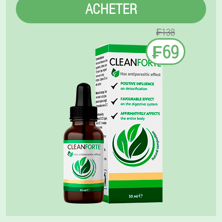
ACHETER
₣138
₣69