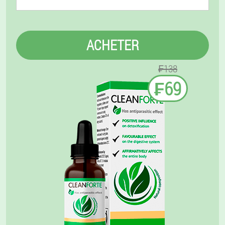
ACHETER
₣138
₣69