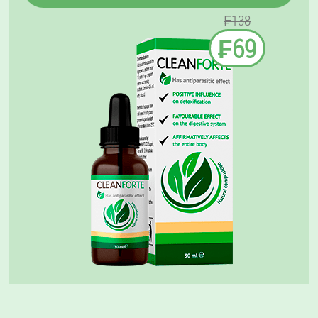
₣138
₣69